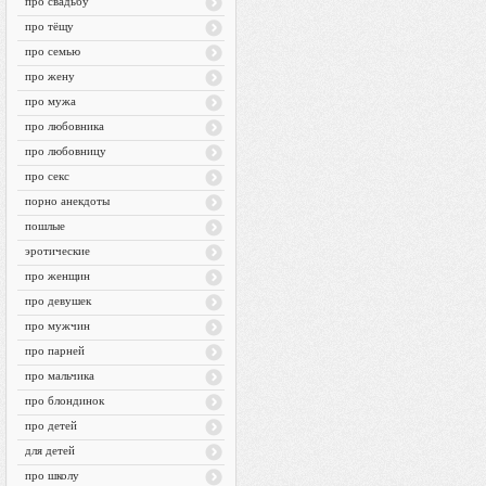
про свадьбу
про тёщу
про семью
про жену
про мужа
про любовника
про любовницу
про секс
порно анекдоты
пошлые
эротические
про женщин
про девушек
про мужчин
про парней
про мальчика
про блондинок
про детей
для детей
про школу