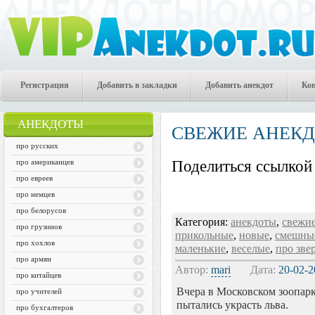
Регистрация
Добавить в закладки
Добавить анекдот
Ко
АНЕКДОТЫ
СВЕЖИЕ АНЕК
про русских
про американцев
Поделиться ссылкой 
про евреев
про немцев
про белорусов
Категория:
анекдоты
,
свежи
про грузинов
прикольные
,
новые
,
смешны
про хохлов
маленькие
,
веселые
,
про зве
про армян
Автор:
mari
Дата:
20-02-2
про китайцев
Вчера в Московском зоопарк
про учителей
пытались украсть льва.
про бухгалтеров