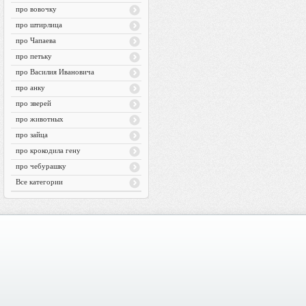
про вовочку
про штирлица
про Чапаева
про петьку
про Василия Ивановича
про анку
про зверей
про животных
про зайца
про крокодила гену
про чебурашку
Все категории