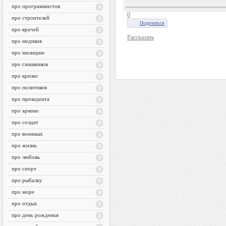
про программистов
0
про строителей
Поделиться
про врачей
Рассказать
про медиков
про милицию
про гаишников
про кризис
про политиков
про президента
про армию
про солдат
про военных
про жизнь
про любовь
про спорт
про рыбалку
про море
про отдых
про день рожденья