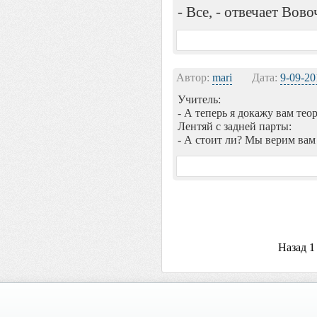
- Все, - отвечает Вово
Автор:
mari
Дата:
9-09-20
Учитель:
- А теперь я докажу вам тео
Лентяй с задней парты:
- А стоит ли? Мы верим вам 
Назад
1