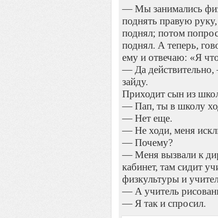
— Мы занимались физ
поднять правую руку,
поднял; потом попрос
поднял. А теперь, гов
ему и отвечаю: «Я чт
— Да действительно, 
зайду.
Приходит сын из шко
— Пап, ты в школу х
— Нет еще.
— Не ходи, меня иск
— Почему?
— Меня вызвали к дир
кабинет, там сидит у
физкультуры и учител
— А учитель рисова
— Я так и спросил.