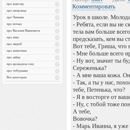
про вовочку
Комментировать
про штирлица
Урок в школе. Молода
про Чапаева
- Ребята, если вы не с
про петьку
тела вам больше всего
про Василия Ивановича
про анку
предсказать, кем вы ст
про зверей
Вот тебе, Гриша, что 
про животных
- Мне больше всего н
про зайца
- Ну вот, значит ты б
про крокодила гену
Сереженька?
про чебурашку
- А мне ваша кожа. Он
Все категории
- Так, а ты у нас, по
тебе, Петенька, что?
- Я в восторге от ваш
- Ну, с тобой тоже по
А тебе,
Вовочка?
- Марь Иванна, я уже п