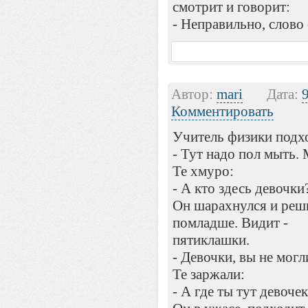
смотрит и говорит:
- Неправильно, слово 
Автор:
mari
Дата:
Комментировать
Учитель физики подх
- Тут надо пол мыть. 
Те хмуро:
- А кто здесь девочки
Он шарахнулся и реши
помладше. Видит -
пятиклашки.
- Девочки, вы не могли
Те заржали:
- А где ты тут девоче