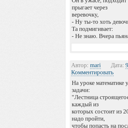
Он в ужасе, подходит
прыгает через
веревочку,
- Ну ты-то хоть девоч
Та подмигивает:
- Не знаю. Вчера пьян
Автор:
mari
Дата:
Комментировать
На уроке математике 
задачи:
"Лестница строящегос
каждый из
которых состоит из 2
надо пройти,
чтобы попасть на пос