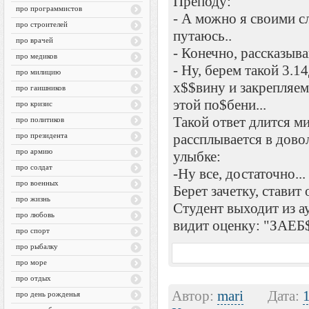
Преподу:
про программистов
- А можно я своими сл
про строителей
путаюсь..
про врачей
- Конечно, рассказыва
про медиков
- Hу, берем такой 3.1
про милицию
х$$вину и закрепляем
про гаишников
этой по$бени...
про кризис
Такой ответ длится м
про политиков
про президента
рассплывается в дово
про армию
улыбке:
про солдат
-Hу все, достаточно...
про военных
Берет зачетку, ставит 
про жизнь
Студент выходит из а
про любовь
видит оценку: "ЗАЕБ
про спорт
про рыбалку
про море
про отдых
Автор:
mari
Дата:
про день рожденья