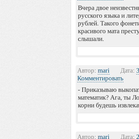
Вчера двое неизвестн
русского языка и лит
рублей. Такого фонет
красивого мата прест
слышали.
Автор:
mari
Дата:
Комментировать
- Приказываю выкопать
математик? Ага, ты Ло
корни будешь извлека
Автор:
mari
Дата: