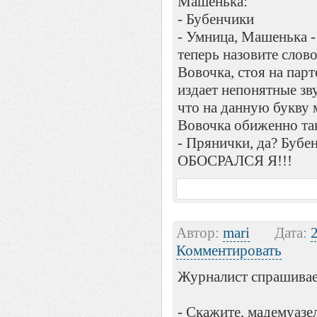
Машенька:
- Бубенчики
- Умница, Машенька -
теперь назовите слово
Вовочка, стоя на парт
издает непонятные зв
что на данную букву м
Вовочка обиженно так 
- Прянички, да? Бу
ОБОСРАЛСЯ Я!!!
Автор:
mari
Дата:
Комментировать
Журналист спрашивае
- Скажите, мадемуазел