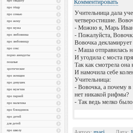
Комментировать
про свадьбу
про тёщу
Учительница дала уч
про семью
четверостишие. Вово
про жену
- Можно я, Марь Ива
про мужа
- Пожалуйста, Вовочк
про любовника
Вовочка декламирует 
про любовницу
про секс
- Маша отправилась н
порно анекдоты
И угодила с моста пря
пошлые
Так как смотрела она н
эротические
И намочила себе коле
про женщин
Учительница:
про девушек
- Вовочка, а почему 
про мужчин
нет никакой рифмы?
про парней
- Так ведь мелко было
про мальчика
про блондинок
про детей
для детей
про школу
Автор:
mari
Дата: