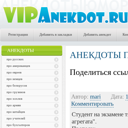
Регистрация
Добавить в закладки
Добавить анекдот
Ко
АНЕКДОТЫ
АНЕКДОТЫ 
про русских
про американцев
Поделиться ссыл
про евреев
про немцев
про белорусов
про грузинов
Автор:
mari
Дата:
про хохлов
Комментировать
про армян
про китайцев
Студент на экзамене т
про учителей
агрегата".
про бухгалтеров