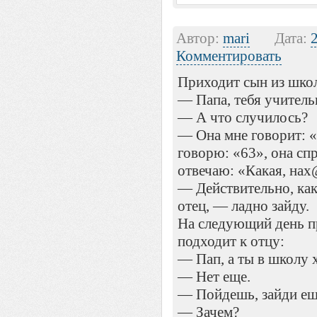
Автор:
mari
Дата:
Комментировать
Приходит сын из школ
— Папа, тебя учитель
— А что случилось?
— Она мне говорит: «
говорю: «63», она спр
отвечаю: «Какая, нах@
— Действительно, как
отец, — ладно зайду.
На следующий день п
подходит к отцу:
— Пап, а ты в школу 
— Нет еще.
— Пойдешь, зайди ещ
— Зачем?