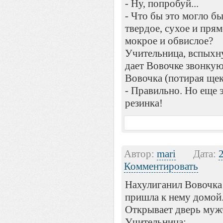
- Ну, попробуй...
- Что бы это могло бы
твердое, сухое и прям
мокрое и обвислое?
Учительница, вспыхну
дает Вовочке звонку
Вовочка (потирая щек
- Правильно. Но еще 
резинка!
Автор:
mari
Дата:
Комментировать
Hахулиганил Вовочка 
пpишла к нему домой
Откpывает двеpь мужч
Учительница: