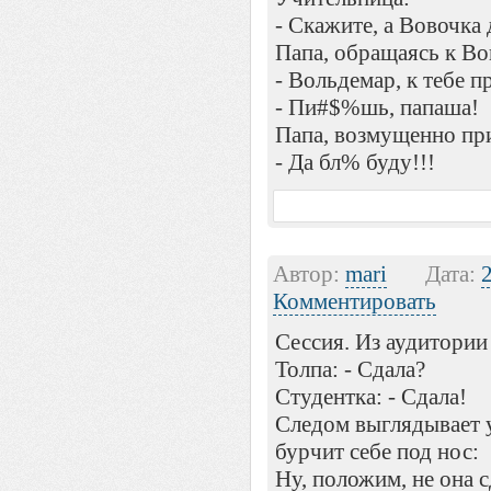
- Скажите, а Вовочка
Папа, обpащаясь к Во
- Вольдемаp, к тебе п
- Пи#$%шь, папаша!
Папа, возмущенно пp
- Да бл% буду!!!
Автор:
mari
Дата:
Комментировать
Сессия. Из аудитоpии
Толпа: - Сдала?
Студентка: - Сдала!
Следом выглядывает 
буpчит себе под нос:
Hу, положим, не она сд