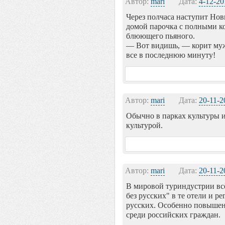
Автор:
mari
Дата:
4-12-20
Через полчаса наступит Но
домой парочка с полными к
блюющего пьяного.
— Вот видишь, — корит муж 
все в последнюю минуту!
Автор:
mari
Дата:
20-11-2
Обычно в парках культуры и
культурой.
Автор:
mari
Дата:
20-11-2
В мировой туриндустрии вс
без русских" в те отели и р
русских. Особенно повышен
среди российских граждан.