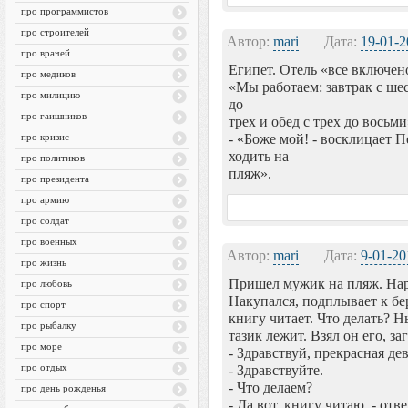
про программистов
про строителей
Автор:
mari
Дата:
19-01-2
про врачей
Египет. Отель «все включено
про медиков
«Мы работаем: завтрак с ше
про милицию
до
про гаишников
трех и обед с трех до восьми
про кризис
- «Боже мой! - восклицает Пе
ходить на
про политиков
пляж».
про президента
про армию
про солдат
про военных
Автор:
mari
Дата:
9-01-20
про жизнь
Пришел мужик на пляж. Наро
про любовь
Накупался, подплывает к бер
про спорт
книгу читает. Что делать? Н
про рыбалку
тазик лежит. Взял он его, з
про море
- Здравствуй, прекрасная де
про отдых
- Здравствуйте.
- Что делаем?
про день рожденья
- Да вот, книгу читаю, - отве