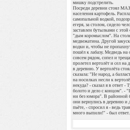
мишку подстрелить.
Посреди деревни стоял МАЗ
населения картофель. Распл
самопальной водкой, подозр
егеря, за столом, сидело че
заставлен бутылками с этой 
"дым коромыслом". На столе
медвежатина. Другой закуск
водки и, чтобы не пропахну
пошёл к лабазу. Медведь на 
совсем рядом, сопел и трещ
пролетел вертолёт и сел на 
в деревню. У вертолёта сто
сказала: "Не народ, а баллас
на носилках несли к вертол
некуда? - сказал я в ответ -
болото и дело с концом". - 
ни без юмора". В районной 
они вернулись в деревню и 
пьёте, - спросил я - ведь тр
много выпили!" - был ответ.