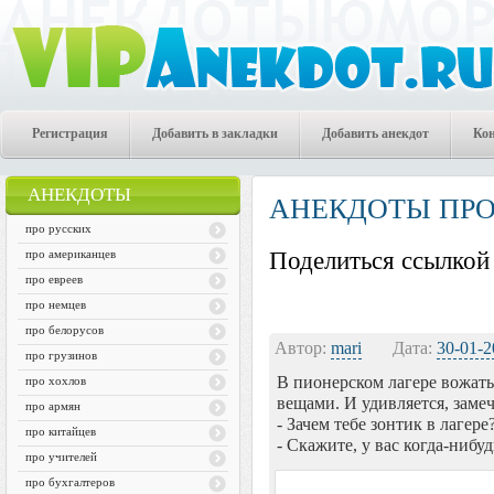
Регистрация
Добавить в закладки
Добавить анекдот
Ко
АНЕКДОТЫ
АНЕКДОТЫ ПРО
про русских
про американцев
Поделиться ссылкой 
про евреев
про немцев
про белорусов
Автор:
mari
Дата:
30-01-2
про грузинов
В пионерском лагере вожаты
про хохлов
вещами. И удивляется, замеч
про армян
- Зачем тебе зонтик в лагере
про китайцев
- Скажите, у вас когда-нибу
про учителей
про бухгалтеров