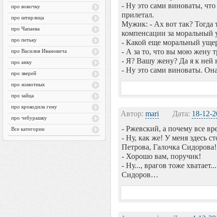
- Ну это сами виноваты, что
про вовочку
прилетал.
про штирлица
Мужик: - Ах вот так? Тогда 
про Чапаева
компенсации за моральный 
про петьку
- Какой еще моральный уще
- А за то, что вы мою жену 
про Василия Ивановича
- Я? Вашу жену? Да я к ней 
про анку
- Ну это сами виноваты. Он
про зверей
про животных
про зайца
про крокодила гену
Автор:
mari
Дата:
18-12-2
про чебурашку
- Ржевский, а почему все в
Все категории
- Ну, как же! У меня здесь с
Петрова, Галочка Сидорова!
- Хорошо вам, поручик!
- Ну..., врагов тоже хватает
Сидоров…