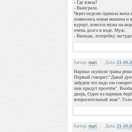
- Где взяла?
- Выиграла.
Через неделю пришла жена в
появились новая машина и к
курорт, повезла мужа на мор
очень долго в воде. Муж:
- Выходи, лотерейку застуд
Автор:
mari
Дата:
21-10-2
Нарики скупили травы решил
Первый говорит:"Давай дуне
забудем что надо им говори
они придут прочтём". Вооб
дверь. Один из нариков берё
вопросительный знак". Голос
Автор:
mari
Дата:
21-10-2