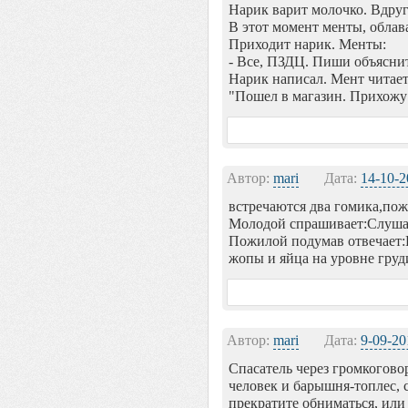
Нарик варит молочко. Вдруг 
В этот момент менты, облава
Приходит нарик. Менты:
- Все, ПЗДЦ. Пиши объяснит
Нарик написал. Мент читает
"Пошел в магазин. Прихожу 
Автор:
mari
Дата:
14-10-2
встречаются два гомика,по
Молодой спрашивает:Слушай
Пожилой подумав отвечает:Н
жопы и яйца на уровне груди
Автор:
mari
Дата:
9-09-20
Спасатель через громкогово
человек и барышня-топлес, 
прекратите обниматься, или 