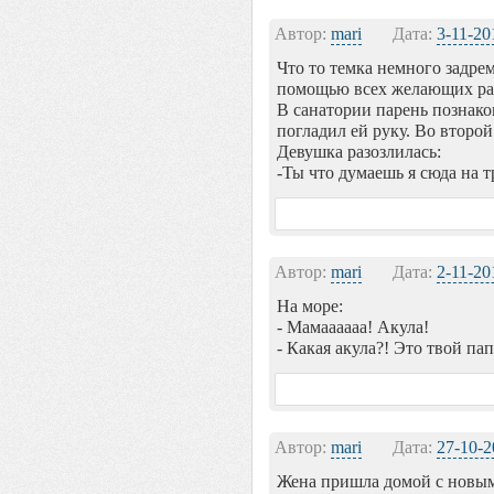
Автор:
mari
Дата:
3-11-20
Что то темка немного задре
помощью всех желающих раз
В санатории парень познако
погладил ей руку. Во второй
Девушка разозлилась:
-Ты что думаешь я сюда на 
Автор:
mari
Дата:
2-11-20
На море:
- Мамаааааа! Акула!
- Какая акула?! Это твой па
Автор:
mari
Дата:
27-10-2
Жена пришла домой с новым