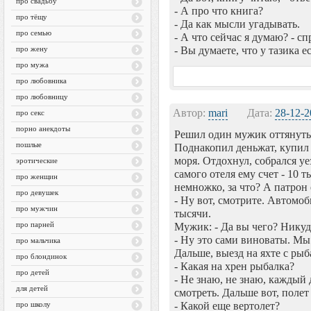
про свадьбу
- А про что книга?
про тёщу
- Да как мысли угадывать.
про семью
- А что сейчас я думаю? - с
про жену
- Вы думаете, что у тазика е
про мужа
про любовника
про любовницу
Автор:
mari
Дата:
28-12-2
про секс
порно анекдоты
Решил один мужик оттянутьс
пошлые
Поднакопил деньжат, купил 
моря. Отдохнул, собрался уез
эротические
самого отеля ему счет - 10 
про женщин
немножко, за что? А патрон 
про девушек
- Ну вот, смотрите. Автомоб
про мужчин
тысячи.
про парней
Мужик: - Да вы чего? Никуда
- Ну это сами виноваты. Мы
про мальчика
Дальше, выезд на яхте с рыб
про блондинок
- Какая на хрен рыбалка?
про детей
- Не знаю, не знаю, каждый 
для детей
смотреть. Дальше вот, полет 
про школу
- Какой еще вертолет?