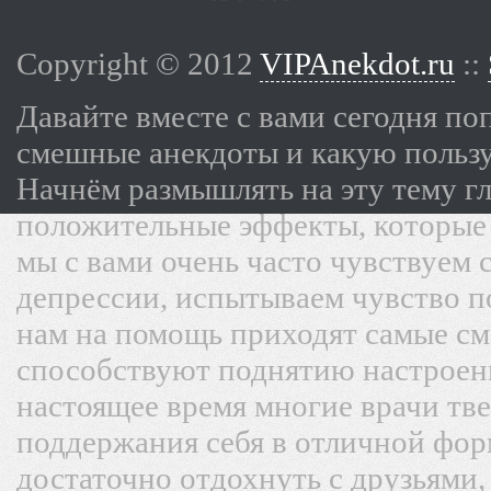
Copyright © 2012
VIPAnekdot.ru
::
Давайте вместе с вами сегодня по
смешные анекдоты и какую пользу
Начнём размышлять на эту тему г
положительные эффекты, которые 
мы с вами очень часто чувствуем 
депрессии, испытываем чувство п
нам на помощь приходят самые с
способствуют поднятию настроени
настоящее время многие врачи тв
поддержания себя в отличной форм
достаточно отдохнуть с друзьями,