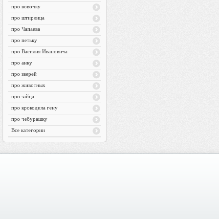
про вовочку
про штирлица
про Чапаева
про петьку
про Василия Ивановича
про анку
про зверей
про животных
про зайца
про крокодила гену
про чебурашку
Все категории