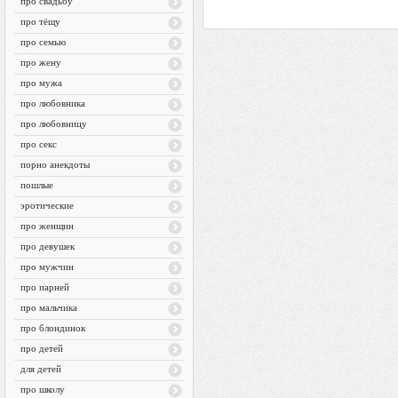
про свадьбу
про тёщу
про семью
про жену
про мужа
про любовника
про любовницу
про секс
порно анекдоты
пошлые
эротические
про женщин
про девушек
про мужчин
про парней
про мальчика
про блондинок
про детей
для детей
про школу