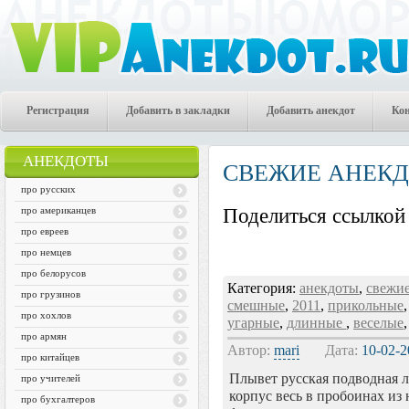
Регистрация
Добавить в закладки
Добавить анекдот
Ко
АНЕКДОТЫ
СВЕЖИЕ АНЕК
про русских
про американцев
Поделиться ссылкой 
про евреев
про немцев
про белорусов
Категория:
анекдоты
,
свежи
про грузинов
смешные
,
2011
,
прикольные
про хохлов
угарные
,
длинные
,
веселые
про армян
Автор:
mari
Дата:
10-02-2
про китайцев
Плывет русская подводная л
про учителей
корпус весь в пробоинах из
про бухгалтеров