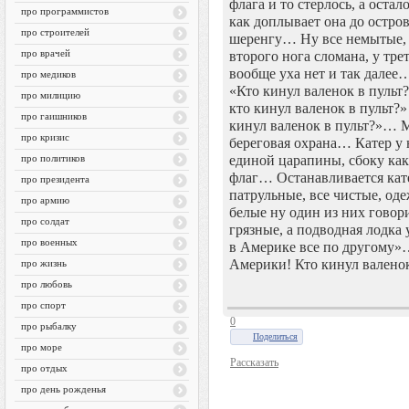
флага и то стерлось, а оста
про программистов
как доплывает она до остров
про строителей
шеренгу… Ну все немытые, у
про врачей
второго нога сломана, у трет
вообще уха нет и так далее
про медиков
«Кто кинул валенок в пульт
про милицию
кто кинул валенок в пульт?»
про гаишников
кинул валенок в пульт?»… 
про кризис
береговая охрана… Катер у 
про политиков
единой царапины, сбоку ка
флаг… Останавливается кате
про президента
патрульные, все чистые, од
про армию
белые ну один из них говори
про солдат
грязные, а подводная лодка 
про военных
в Америке все по другому»
Америки! Кто кинул валенок
про жизнь
про любовь
про спорт
0
про рыбалку
Поделиться
про море
Рассказать
про отдых
про день рожденья