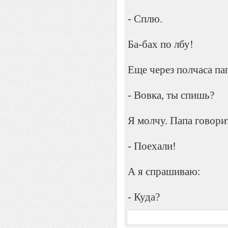
- Сплю.
Ба-бах по лбу!
Еще через полчаса па
- Вовка, ты спишь?
Я молчу. Папа говори
- Поехали!
А я спрашиваю:
- Куда?