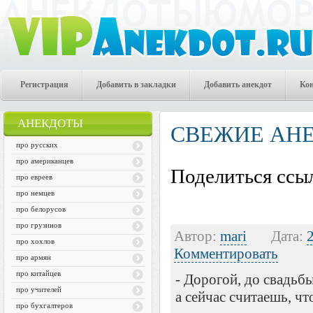
Регистрация
Добавить в закладки
Добавить анекдот
Ко
АНЕКДОТЫ
СВЕЖИЕ АН
про русских
про американцев
Поделиться ссыл
про евреев
про немцев
про белорусов
про грузинов
Автор:
mari
Дата:
про хохлов
Комментировать
про армян
про китайцев
- Дорогой, до свадьбы
про учителей
а сейчас считаешь, чт
про бухгалтеров