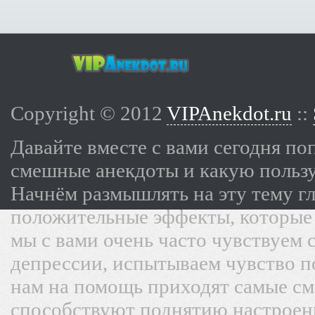
Copyright © 2012
VIPAnekdot.ru
::
Давайте вместе с вами сегодня по
смешные анекдоты и какую пользу
Начнём размышлять на эту тему г
положительные эффекты, которые 
мы с вами очень часто чувствуем 
депрессии, испытываем чувство п
нам на помощь приходят самые с
способствуют поднятию настроени