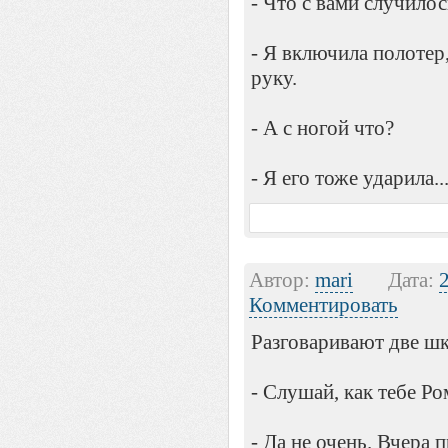
- Что с вами случилос
- Я включила полотер,
руку.
- А с ногой что?
- Я его тоже ударила...
Автор:
mari
Дата:
Комментировать
Разговаривают две ш
- Слушай, как тебе Ро
- Да не очень. Вчера 