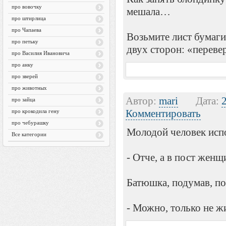
про вовочку
мешала…
про штирлица
про Чапаева
Возьмите лист бумаги
про петьку
двух сторон: «переве
про Василия Ивановича
про анку
про зверей
про животных
Автор:
mari
Дата:
про зайца
Комментировать
про крокодила гену
про чебурашку
Молодой человек исп
Все категории
- Отче, а в пост жен
Батюшка, подумав, п
- Можно, только не 