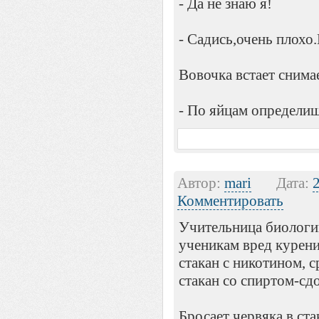
- Да не знаю я!
- Садись,очень плохо.
Вовочка встает снима
- По яйцам определи
Автор:
mari
Дата:
Комментировать
Учительница биологи
ученикам вред курения
стакан с никотином, с
стакан со спиртом-сдо
Бросает червяка в ст