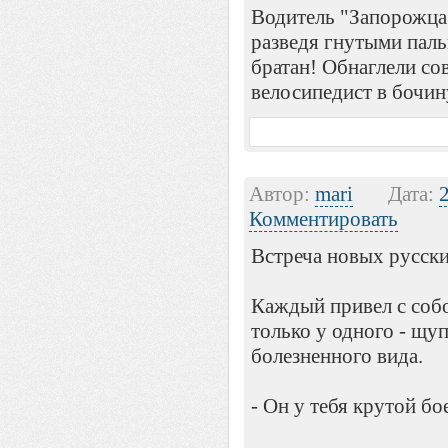
Водитель "Запорожца"
разведя гнутыми пальц
братан! Обнаглели со
велосипедист в бочин
Автор:
mari
Дата:
Комментировать
Встреча новых русски
Каждый привел с соб
только у одного - щу
болезненного вида.
- Он у тебя крутой бо