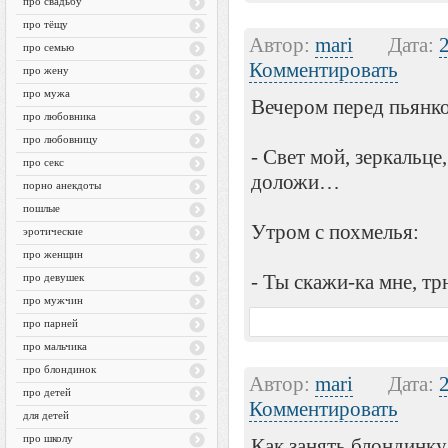
про свадьбу
про тёщу
Автор:
mari
Дата:
про семью
Комментировать
про жену
про мужа
Вечером перед пьянк
про любовника
про любовницу
- Свет мой, зеркальце
про секс
доложи…
порно анекдоты
пошлые
Утром с похмелья:
эротические
про женщин
- Ты скажи-ка мне, т
про девушек
про мужчин
про парней
про мальчика
про блондинок
Автор:
mari
Дата:
про детей
Комментировать
для детей
про школу
Как занять блондинку