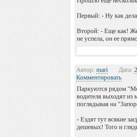
Прошло еще несколько
Первый: - Ну как дел
Второй: - Еще как! Ж
не успела, он ее прям
Автор:
mari
Дата:
Комментировать
Паркуются рядом "Ме
водителя выходят из 
поглядывая на "Запор
- Ездят тут всякие за
дешевых! Того и гля