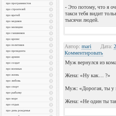
про программистов
- Это потому, что я о
про строителей
такси тебя видит толь
про врачей
тысячи людей.
про медиков
про милицию
про гаишников
про кризис
про политиков
Автор:
mari
Дата:
про президента
Комментировать
про армию
Муж вернулся из ком
про солдат
про военных
Жена: «Ну как… ?»
про жизнь
про любовь
про спорт
Муж: «Дорогая, ты у
про рыбалку
про море
Жена: «Не один ты т
про отдых
про день рожденья