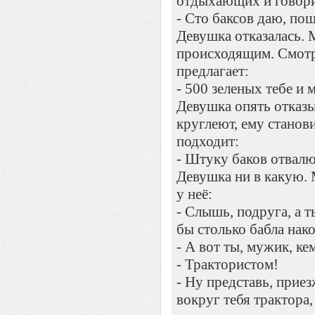
отдыхающих и говори
- Сто баксов даю, по
Девушка отказалась. 
происходящим. Смотр
предлагает:
- 500 зеленых тебе и 
Девушка опять отказы
круглеют, ему станови
подходит:
- Штуку баков отвалю
Девушка ни в какую.
у неё:
- Слышь, подруга, а 
бы столько бабла нако
- А вот ты, мужик, к
- Трактористом!
- Ну представь, прие
вокруг тебя трактора, 