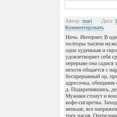
Автор:
mari
Дата:
Комментировать
Ночь. Интернет. В од
полторы тысячи мужи
одна худенькая и скр
удовлетворяет себя с
перерыве она садися з
нехотя общается с на
беспрерывный ор, при
адресочка, обещания с
д. Подкрепившись, де
Мужики стонут и воют
кофе-сигаретка. Захо
меньше, все напряжен
трех часов. Очередная