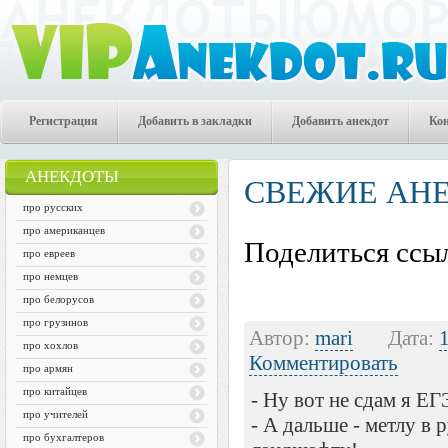
Регистрация
Добавить в закладки
Добавить анекдот
Ко
АНЕКДОТЫ
СВЕЖИЕ АН
про русских
про американцев
Поделиться ссыл
про евреев
про немцев
про белорусов
про грузинов
Автор:
mari
Дата:
про хохлов
Комментировать
про армян
про китайцев
- Ну вот не сдам я ЕГ
про учителей
- А дальше - метлу в 
про бухгалтеров