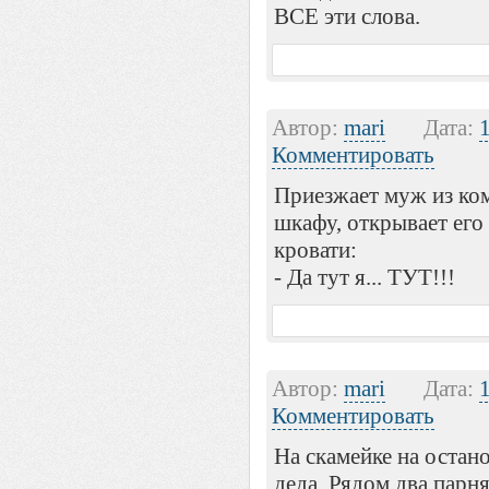
ВСЕ эти слова.
Автор:
mari
Дата:
Комментировать
Приезжает муж из ком
шкафу, открывает его 
кровати:
- Да тут я... ТУТ!!!
Автор:
mari
Дата:
Комментировать
На скамейке на остано
деда. Рядом два парн