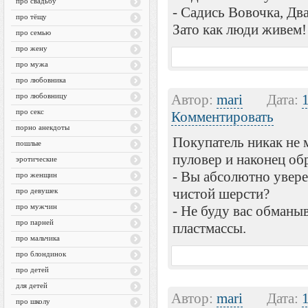
про свадьбу
- Садись Вовочка, Два
про тёщу
Зато как люди живем!
про семью
про жену
про мужа
про любовника
про любовницу
Автор:
mari
Дата:
про секс
Комментировать
порно анекдоты
Покупатель никак не 
пошлые
пуловер и наконец об
эротические
- Вы абсолютно увере
про женщин
чистой шерсти?
про девушек
про мужчин
- Не буду вас обманыв
про парней
пластмассы.
про мальчика
про блондинок
про детей
для детей
Автор:
mari
Дата:
про школу