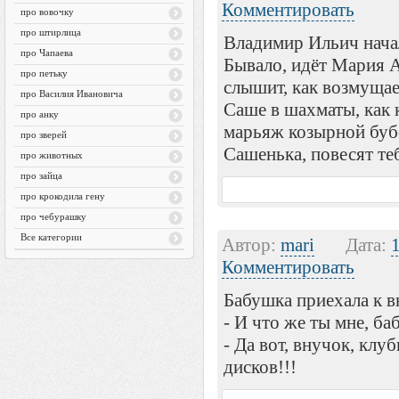
Комментировать
про вовочку
про штирлица
Владимир Ильич начал
про Чапаева
Бывало, идёт Мария 
про петьку
слышит, как возмущае
про Василия Ивановича
Саше в шахматы, как к
про анку
марьяж козырной буб
про зверей
Сашенька, повесят те
про животных
про зайца
про крокодила гену
про чебурашку
Все категории
Автор:
mari
Дата:
Комментировать
Бабушка приехала к в
- И что же ты мне, ба
- Да вот, внучок, кл
дисков!!!