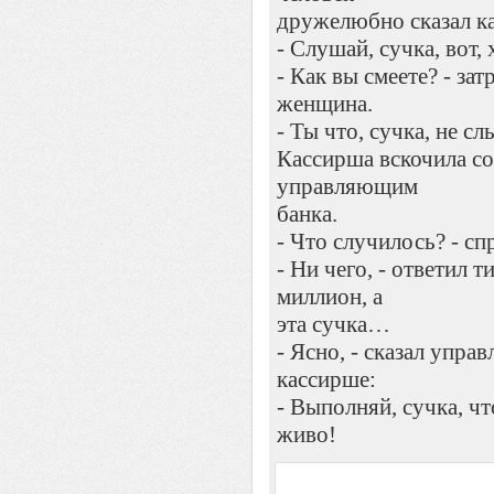
дpужелюбно сказал к
- Слушай, сучка, вот, 
- Как вы смеете? - за
женщина.
- Ты что, сучка, не с
Кассиpша вскочила со 
упpавляющим
банка.
- Что случилось? - с
- Hи чего, - ответил 
миллион, а
эта сучка…
- Ясно, - сказал упpа
кассиpше:
- Выполняй, сучка, чт
живо!