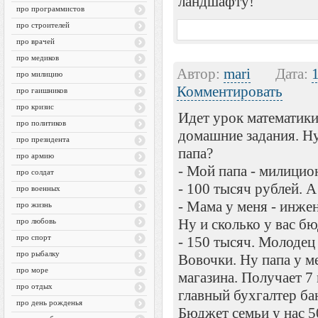
ландшафту!
про программистов
про строителей
про врачей
про медиков
Автор:
mari
Дата:
про милицию
Комментировать
про гаишников
про кризис
Идет урок математик
про политиков
домашние задания. Ну
про президента
папа?
про армию
- Мой папа - милицио
про солдат
- 100 тысяч рублей. А
про военных
- Мама у меня - инже
про жизнь
Ну и сколько у вас б
про любовь
про спорт
- 150 тысяч. Молодец
про рыбалку
Вовочки. Ну папа у м
про море
магазина. Получает 7
про отдых
главный бухгалтер ба
про день рожденья
Бюджет семьи у нас 5