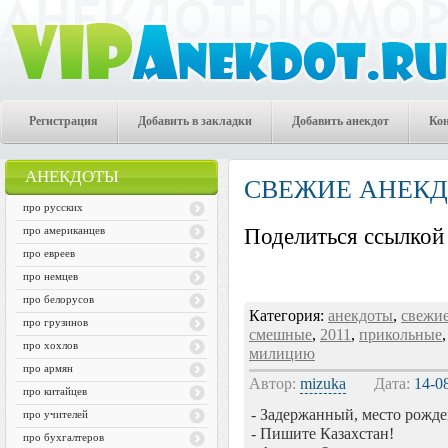
Регистрация
Добавить в закладки
Добавить анекдот
Ко
АНЕКДОТЫ
СВЕЖИЕ АНЕК
про русских
про американцев
Поделиться ссылкой 
про евреев
про немцев
про белорусов
Категория:
анекдоты
,
свежи
про грузинов
смешные
,
2011
,
прикольные
про хохлов
милицию
про армян
Автор:
mizuka
Дата:
14-0
про китайцев
- Задержанный, место рожд
про учителей
- Пишите Казахстан!
про бухгалтеров