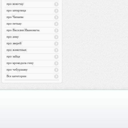
про вовочку
про штирлица
про Чапаева
про петьку
про Василия Ивановича
про анку
про зверей
про животных
про зайца
про крокодила гену
про чебурашку
Все категории