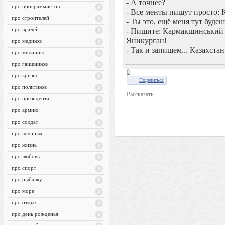
- А точнее?
про программистов
- Все менты пишут просто: 
про строителей
- Ты это, ещё меня тут будеш
про врачей
- Пишите: Кармакшинський 
Яникурган!
про медиков
- Так и запишем... Казахстан.
про милицию
про гаишников
0
про кризис
Поделиться
про политиков
Рассказать
про президента
про армию
про солдат
про военных
про жизнь
про любовь
про спорт
про рыбалку
про море
про отдых
про день рожденья