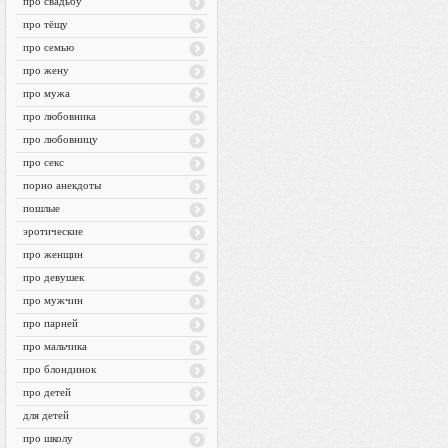
про свадьбу
про тёщу
про семью
про жену
про мужа
про любовника
про любовницу
про секс
порно анекдоты
пошлые
эротические
про женщин
про девушек
про мужчин
про парней
про мальчика
про блондинок
про детей
для детей
про школу