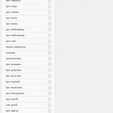
про свадьбу
про тёщу
про семью
про жену
про мужа
про любовника
про любовницу
про секс
порно анекдоты
пошлые
эротические
про женщин
про девушек
про мужчин
про парней
про мальчика
про блондинок
про детей
для детей
про школу