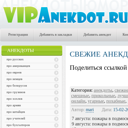
Регистрация
Добавить в закладки
Добавить анекдот
Ко
АНЕКДОТЫ
СВЕЖИЕ АНЕК
про русских
про американцев
Поделиться ссылкой 
про евреев
про немцев
про белорусов
Категория:
анекдоты
,
свежи
про грузинов
смешные
,
прикольные
,
лучш
про хохлов
онлайн
,
угарные
,
похабные
,
про армян
Автор:
mari
Дата:
15-02-2
про китайцев
7 августа: пожары в подмос
про учителей
9 августа: пожары в подмоск
про бухгалтеров