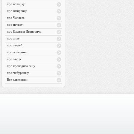
про вовочку
про штирлица
про Чапаева
про петьку
про Василия Ивановича
про анку
про зверей
про животных
про зайца
про крокодила гену
про чебурашку
Все категории