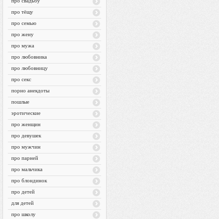
про свадьбу
про тёщу
про семью
про жену
про мужа
про любовника
про любовницу
про секс
порно анекдоты
пошлые
эротические
про женщин
про девушек
про мужчин
про парней
про мальчика
про блондинок
про детей
для детей
про школу