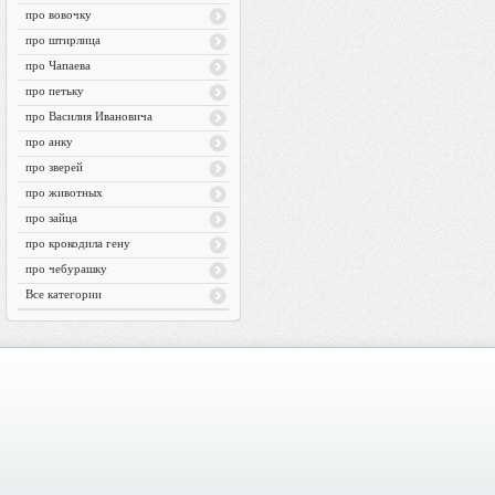
про вовочку
про штирлица
про Чапаева
про петьку
про Василия Ивановича
про анку
про зверей
про животных
про зайца
про крокодила гену
про чебурашку
Все категории