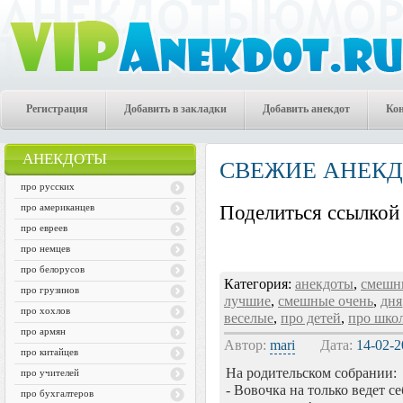
Регистрация
Добавить в закладки
Добавить анекдот
Ко
АНЕКДОТЫ
СВЕЖИЕ АНЕК
про русских
про американцев
Поделиться ссылкой 
про евреев
про немцев
про белорусов
Категория:
анекдоты
,
смешн
про грузинов
лучшие
,
смешные очень
,
дня
про хохлов
веселые
,
про детей
,
про шко
про армян
Автор:
mari
Дата:
14-02-2
про китайцев
На родительском собрании:
про учителей
- Вовочка на только ведет се
про бухгалтеров