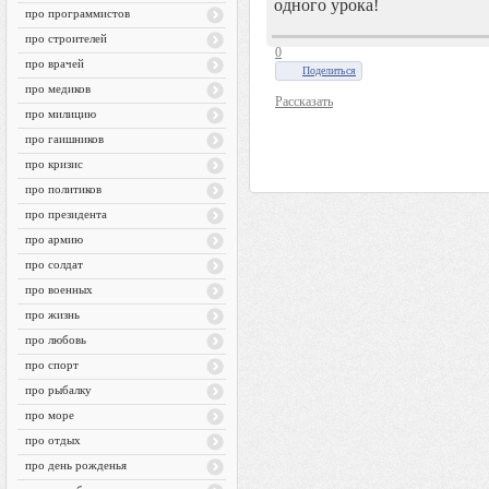
одного урока!
про программистов
про строителей
0
про врачей
Поделиться
про медиков
Рассказать
про милицию
про гаишников
про кризис
про политиков
про президента
про армию
про солдат
про военных
про жизнь
про любовь
про спорт
про рыбалку
про море
про отдых
про день рожденья