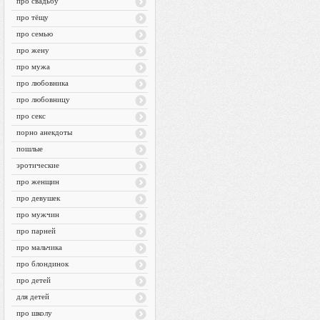
про свадьбу
про тёщу
про семью
про жену
про мужа
про любовника
про любовницу
про секс
порно анекдоты
пошлые
эротические
про женщин
про девушек
про мужчин
про парней
про мальчика
про блондинок
про детей
для детей
про школу