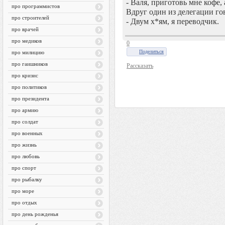
- Валя, приготовь мне кофе, 
про программистов
Вдруг один из делегации го
про строителей
- Двум х*ям, я переводчик.
про врачей
про медиков
0
Поделиться
про милицию
про гаишников
Рассказать
про кризис
про политиков
про президента
про армию
про солдат
про военных
про жизнь
про любовь
про спорт
про рыбалку
про море
про отдых
про день рожденья