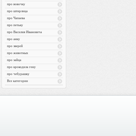
про вовочку
про штирлица
про Чапаева
про петьку
про Василия Ивановича
про анку
про зверей
про животных
про зайца
про крокодила гену
про чебурашку
Все категории