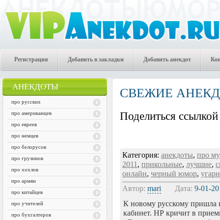
Регистрация
Добавить в закладки
Добавить анекдот
Ко
АНЕКДОТЫ
СВЕЖИЕ АНЕК
про русских
про американцев
Поделиться ссылкой 
про евреев
про немцев
про белорусов
Категория:
анекдоты
,
про м
про грузинов
2011
,
прикольные
,
лучшие
,
с
про хохлов
онлайн
,
черный юмор
,
угар
про армян
Автор:
mari
Дата:
9-01-20
про китайцев
К новому русскому пришла в
про учителей
кабинет. НР кричит в прие
про бухгалтеров