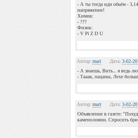
- А ты тогда иди обьём - 3,1
напряжение!
Химик:
- ???
Физик:
- V Pi Z D U
Автор:
mari
Дата:
3-02-20
- А знаешь, Вить... я ведь л
- Тааак, пацаны, Лехе больш
Автор:
mari
Дата:
3-02-20
Объявление в газете: "Похуд
каменоломни. Спросить бри