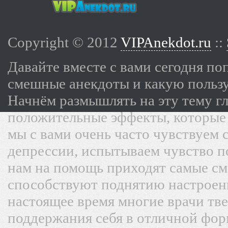
Copyright © 2012
VIPAnekdot.ru
::
Давайте вместе с вами сегодня по
смешные анекдоты и какую пользу
Начнём размышлять на эту тему г
положительные эффекты, которые 
мы с вами очень часто чувствуем 
депрессии, испытываем чувство п
нам на помощь приходят самые с
способствуют поднятию настроени
настоящее время многие врачи тв
поддержания себя в отличной форм