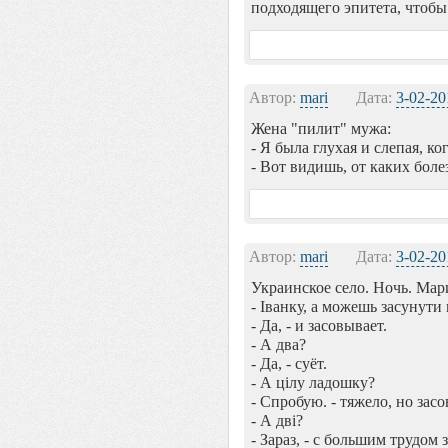
подходящего эпитета, чтобы
Автор:
mari
Дата:
3-02-20
Жена "пилит" мужа:
- Я была глухая и слепая, ко
- Вот видишь, от каких боле
Автор:
mari
Дата:
3-02-20
Украинское село. Ночь. Мар
- Іванку, а можешь засунути
- Да, - и засовывает.
- А два?
- Да, - суёт.
- А цілу ладошку?
- Спробую. - тяжело, но засо
- А дві?
- Зараз, - с большим трудом 