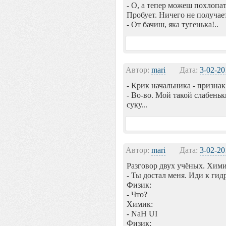
- О, а тепер можеш похлопат
Пробует. Ничего не получае
- От бачиш, яка тугенька!..
Автор:
mari
Дата:
3-02-20
- Крик начальника - признак
- Во-во. Мой такой слабеньк
суку...
Автор:
mari
Дата:
3-02-20
Разговор двух учёных. Хими
- Ты достал меня. Иди к гид
Физик:
- Что?
Химик:
- NaH UI
Физик: