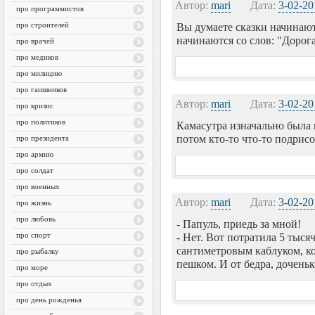
Автор:
mari
Дата:
3-02-20
про программистов
про строителей
Вы думаете сказки начинаютс
начинаются со слов: "Дорога
про врачей
про медиков
про милицию
про гаишников
Автор:
mari
Дата:
3-02-20
про кризис
про политиков
Камасутра изначально была 
потом кто-то что-то подрисо
про президента
про армию
про солдат
про военных
Автор:
mari
Дата:
3-02-20
про жизнь
про любовь
- Папуль, приедь за мной!
про спорт
- Нет. Вот потратила 5 тыся
сантиметровым каблуком, кот
про рыбалку
пешком. И от бедра, доченька
про море
про отдых
про день рожденья