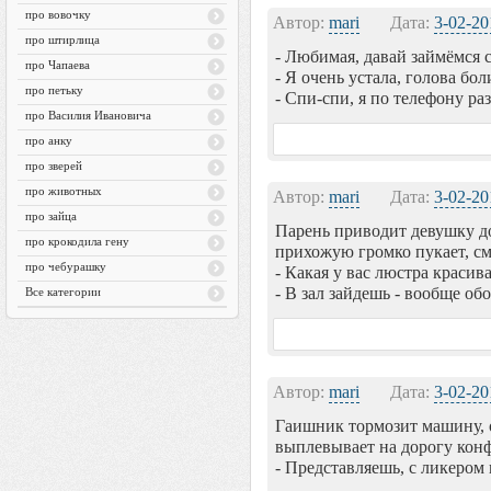
про вовочку
Автор:
mari
Дата:
3-02-20
про штирлица
- Любимaя, дaвaй зaймёмся 
про Чапаева
- Я очень устaлa, головa боли
про петьку
- Спи-спи, я по телефону рa
про Василия Ивановича
про анку
про зверей
про животных
Автор:
mari
Дата:
3-02-20
про зайца
Парень приводит девушку до
про крокодила гену
прихожую громко пукает, см
про чебурашку
- Какая у вас люстра красива
- В зал зайдешь - вообще об
Все категории
Автор:
mari
Дата:
3-02-20
Гаишник тормозит машину, о
выплевывает на дорогу конф
- Представляешь, с ликером 