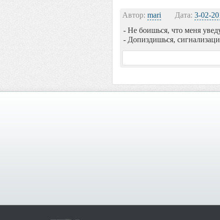
Автор:
mari
Дата:
3-02-20
- Не боишься, что меня увед
- Допиздишься, сигнализаци