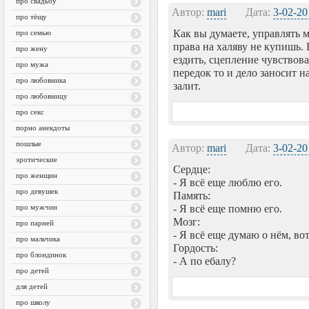
про свадьбу
Автор:
mari
Дата:
3-02-20
про тёщу
Как вы думаете, управлять 
про семью
права на халяву не купишь.
про жену
ездить, сцепление чувствоват
про мужа
передок то и дело заносит н
про любовника
залит.
про любовницу
про секс
порно анекдоты
пошлые
Автор:
mari
Дата:
3-02-20
эротические
Сердце:
про женщин
- Я всё еще люблю его.
про девушек
Память:
про мужчин
- Я всё еще помню его.
Мозг:
про парней
- Я всё еще думаю о нём, во
про мальчика
Гордость:
про блондинок
- А по ебалу?
про детей
для детей
про школу