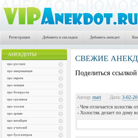
Регистрация
Добавить в закладки
Добавить анекдот
Ко
АНЕКДОТЫ
СВЕЖИЕ АНЕК
про русских
про американцев
Поделиться ссылкой 
про евреев
про немцев
про белорусов
Автор:
mari
Дата:
3-02-20
про грузинов
- Чем отличается холостяк о
про хохлов
- Холостяк делает по дому вс
про армян
про китайцев
про учителей
про бухгалтеров