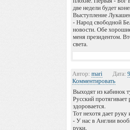
плохие. Первая - Бог в
две недели будет коне
Выступление Лукашен
- Народ свободной Бел
новости. Обе хорошие
меня президентом. Вто
света.
Автор:
mari
Дата:
Комментировать
Выходят из кабинок т
Русский протягивает 
здоровается.
Тот нехотя дает руку 
- У нас в Англии воо
руки.