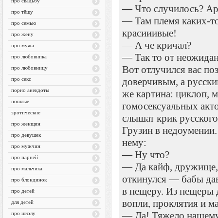
про свадьбу
— Что случилось? А
про тёщу
— Там племя каких-то
про семью
красииивые!
про жену
— А че кричал?
про мужа
— Так то от неожида
про любовника
Вот отлучился вас поз
про любовницу
про секс
доверчивым, а русски
порно анекдоты
же картина: циклоп, м
пошлые
гомосексуальных акт
эротические
слышат крик русского
про женщин
Грузин в недоумении.
про девушек
нему:
про мужчин
— Ну что?
про парней
— Да кайф, дружище, 
про мальчика
откинулся — бабы дав
про блондинок
в пещеру. Из пещеры 
про детей
вопли, проклятия и м
для детей
— Да! Тяжело нашему
про школу