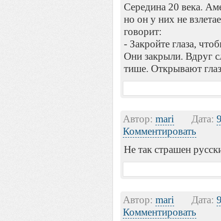
Середина 20 века. Ам
но он у них не взлета
говорит:
- Закройте глаза, что
Они закрыли. Вдруг с
тише. Открывают глаза
Автор:
mari
Дата:
Комментировать
Не так страшен русски
Автор:
mari
Дата:
Комментировать