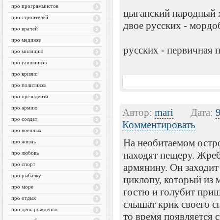
про программистов
цыганский народный х
про строителей
двое русских - мордо
про врачей
про медиков
русских - первичная 
про милицию
про гаишников
про кризис
про политиков
про президента
про армию
Автор:
mari
Дата:
про солдат
Комментировать
про военных
На необитаемом остро
про жизнь
находят пещеру. Жреб
про любовь
про спорт
армянину. Он заходит
про рыбалку
циклопу, который из 
про море
гостю и голубит при
про отдых
слышат крик своего с
про день рожденья
то время появляется 