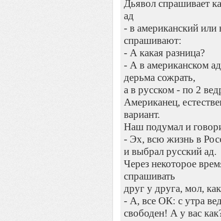
Дьявол спрашивает ка
ад
- в американский или 
спрашивают:
- А какая разница?
- А в американском а
дерьма сожрать,
а в русском - по 2 вед
Американец, естестве
вариант.
Наш подумал и говор
- Эх, всю жизнь в Рос
и выбрал русский ад.
Через некоторое врем
спрашивать
друг у друга, мол, ка
- А, все ОК: с утра в
свободен! А у вас как