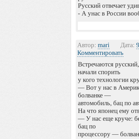
Русский отвечает уди
- А унас в России воо
Автор:
mari
Дата:
Комментировать
Встречаются русский,
начали спорить
у кого технологии кр
— Вот у нас в Америк
болванке —
автомобиль, бац по 
На что японец ему отв
— У нас еще круче: б
бац по
процессору — болван