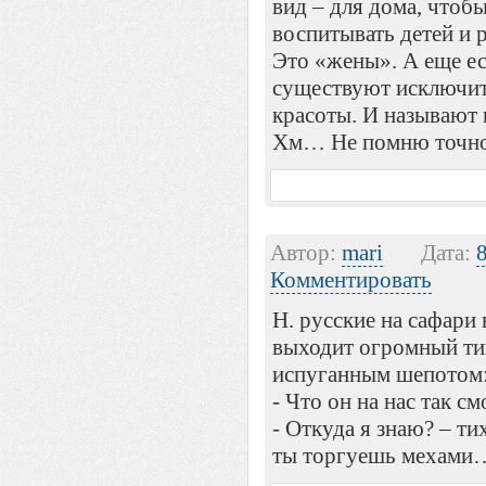
вид – для дома, чтоб
воспитывать детей и 
Это «жены». А еще ес
существуют исключите
красоты. И называют 
Хм… Не помню точн
Автор:
mari
Дата:
Комментировать
Н. русские на сафари 
выходит огромный тиг
испуганным шепотом
- Что он на нас так с
- Откуда я знаю? – ти
ты торгуешь мехами