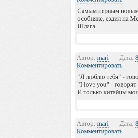
Самым первым новым
особняке, ездил на М
Шлага.
Автор:
mari
Дата:
Комментировать
"Я люблю тебя" - гово
"I lоvе уоu" - говоpят
И только китайцы мол
Автор:
mari
Дата:
Комментировать