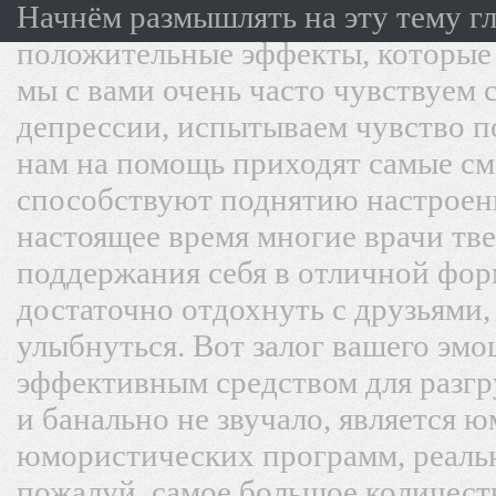
Начнём размышлять на эту тему г
положительные эффекты, которые 
мы с вами очень часто чувствуем 
депрессии, испытываем чувство п
нам на помощь приходят самые с
способствуют поднятию настроени
настоящее время многие врачи тв
поддержания себя в отличной форм
достаточно отдохнуть с друзьями,
улыбнуться. Вот залог вашего эмо
эффективным средством для разгр
и банально не звучало, является 
юмористических программ, реальн
пожалуй, самое большое количест