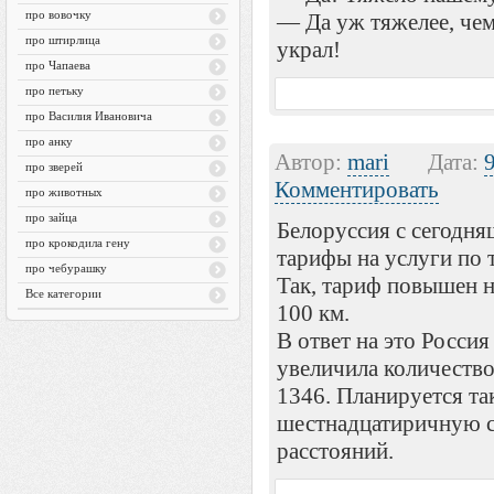
про вовочку
— Да уж тяжелее, чем
про штирлица
украл!
про Чапаева
про петьку
про Василия Ивановича
про анку
Автор:
mari
Дата:
про зверей
Комментировать
про животных
про зайца
Белоруссия с сегодня
про крокодила гену
тарифы на услуги по 
про чебурашку
Так, тариф повышен н
Все категории
100 км.
В ответ на это Росси
увеличила количество
1346. Планируется та
шестнадцатиричную с
расстояний.