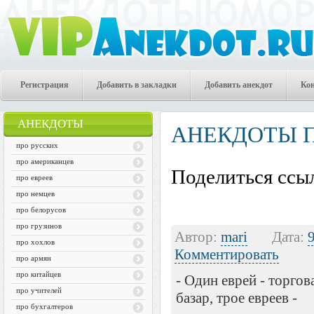
Регистрация
Добавить в закладки
Добавить анекдот
Ко
АНЕКДОТЫ
АНЕКДОТЫ 
про русских
про американцев
Поделиться ссыл
про евреев
про немцев
про белорусов
про грузинов
Автор:
mari
Дата:
про хохлов
Комментировать
про армян
про китайцев
- Один еврей - торгов
про учителей
базар, трое евреев -
про бухгалтеров