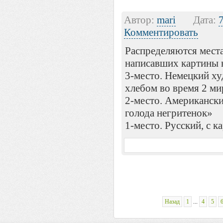
Автор:
mari
Дата:
Комментировать
Распределяются места
написавших картины 
3-место. Немецкий ху
хлебом во время 2 м
2-место. Американск
голода негритенок»
1-место. Русский, с к
Назад
1
...
4
5