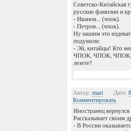
Советско-Китайская 
русские фамилии и кр
- Иванов... (чпок).
- Петров... (чпок).
Ну нашим это издеват
подумали:
- Эй, китайцы! Кто м
ЧПОК, ЧПОК, ЧПОК,
лезете?
Автор:
mari
Дата:
Комментировать
Иностранец вернулся 
Рассказывает своим др
- В России оказывает