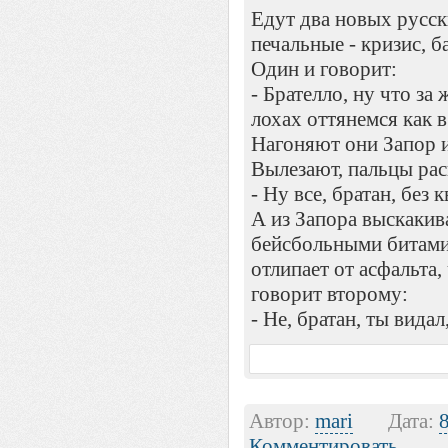
Едут два новых русск
печальные - кризис, ба
Один и говорит:
- Брателло, ну что за
лохах оттянемся как 
Нагоняют они Запор и
Вылезают, пальцы ра
- Ну все, братан, без 
А из Запора выскакив
бейсбольными битами.
отлипает от асфальта
говорит второму:
- Не, братан, ты видал
Автор:
mari
Дата:
Комментировать